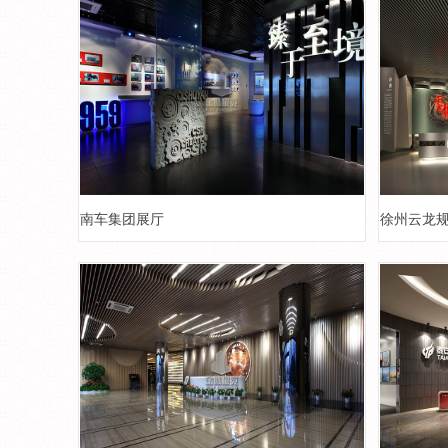
南车集团展厅
徐州云龙