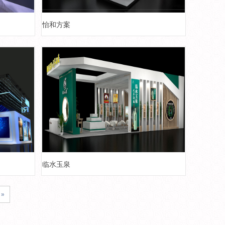
怡和方案
临水玉泉
»