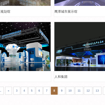
区规划馆
鹰潭城市展示馆
人和集团
..
«
3
4
5
6
7
8
9
10
11
12
13