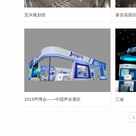
宜兴规划馆
泰安高新
2019声博会——中国声谷展区
三迪
1.